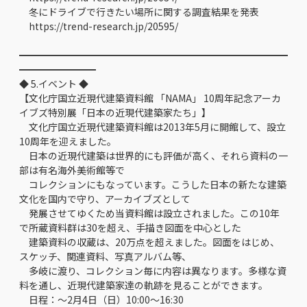
冬にドライブで行きたい場所に関する調査結果を発表
https://trend-research.jp/20595/
━━━━━━━━━━━━━━━━━━━━━━━━━━━━
━━━━━━━━
◆ 5.イベント ◆
【文化庁国立近現代建築資料館 「NAMA」 10周年記念アーカ
イブズ特別展「日本の近現代建築家たち」】
文化庁国立近現代建築資料館は2013年5月に開館して、設立
10周年を迎えました。
日本の近現代建築は世界的にも評価が高く、それら資料の一
部は有名海外美術館等で
コレクションにもなっています。こうした日本の新たな建築
文化を国内で守り、アーカイブズとして
発展させてゆくため当資料館は設立されました。この10年
で所蔵資料群は30を超え、手描き図面を中心とした
建築資料の収蔵は、20万点を超えました。図面をはじめ、
スケッチ、関連資料、写真アルバム等、
多岐に渡り、コレクション毎に内容は異なります。多様な資
料を通し、近現代建築家達の軌跡を見ることができます。
日程：～2月4日（日）10:00～16:30