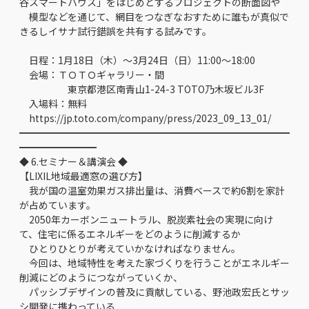
谷スマートハウス」をはじめとするプロジェクトの断面図や
模型などを通じて、網目をつなぎなおすために誰もが真似で
きるしイサナ試行錯誤を共有する試みです。
日程：1月18日（木）～3月24日（日）11:00～18:00
会場：ＴＯＴＯギャラリー・間
東京都港区南青山1-24-3 TOTO乃木坂ビル3F
入場料：無料
https://jp.toto.com/company/press/2023_09_13_01/
━━━━━━━━━━━━━━━━━━━━━━━━━━━━
━━━━━━━━
◆ 6.セミナー＆講演会 ◆
【LIXIL地域最適窓の選び方】
我が国の温室効果ガス排出量は、消費ベースで約6割を家計
が占めています。
2050年カーボンニュートラル、脱炭素社会の実現に向け
て、住宅に係るエネルギーをどのように削減するか
ひとりひとりが考えていかなければなりません。
今回は、地域特性を考えた家づくりを行うことがエネルギー
削減にどのようにつながっていくか、
パッシブデザインの普及に貢献している、野池政宏氏とサッ
シ開発に携わっている