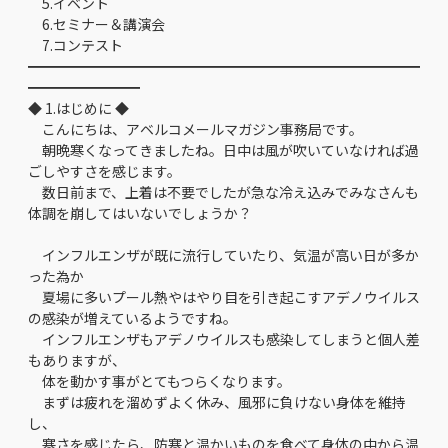
5.イベント
6.セミナー＆講演会
7.コンテスト
━━━━━━━━━━━━━━━━━━━━━━━━━━━━
━━━━━━━━
◆ 1.はじめに ◆
こんにちは、アベルコメールマガジン事務局です。
朝晩寒くなってきましたね。日中は風が吹いていなければ過
ごしやすさを感じます。
数日前まで、上着は不要でしたが急な冷え込みでみなさんも
体調を崩してはいないでしょうか？
インフルエンザが既に流行していたり、気温が高い日が多か
った為か
夏場に多いプール熱やはやり目を引き起こすアデノウイルス
の感染が増えているようですね。
インフルエンザもアデノウイルスも感染してしまうと個人差
もありますが、
体を動かす事がとてもつらくなります。
まずは疲れを溜めずよく休み、風邪に負けない身体を維持
し、
寒さを感じたら、防寒と温かいものを食べて身体の中から温