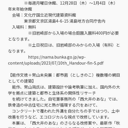
※毎週月曜日休館、12月28日（木）～1月4日（木）
年末年始休館
会場：文化庁国立近現代建築資料館
東京都文京区湯島4-6-15 湯島地方合同庁舎内
入場料：無料
※旧岩崎邸から入場の場合庭園入園料400円が必要
となります。
※土日祝日は、旧岩崎邸のみからの入場（有料）と
なります。
https://nama.bunka.go.jp/wp-
content/uploads/2023/07/10th_Handour-fin-S.pdf
【能作文徳＋常山未央展：都市菌（としきのこ）――複数種の網目
としての建築】
能作、常山両氏は、建築設計や論考執筆に加え、国内外の大
学を拠点に建築と都市と生体系の関係性リサーチ
を続けてきました。自宅兼事務所の「西大井のあな」では、
鉄骨造の中古住宅に光と熱が循環する穴をあけて、
コンクリートで覆われた外溝を自分たちの手ではつり、土中
改善を行うなど、エコロジカルな視点で改修しています。
本展は、「西大井のあな」のさらなる改修案や、最新作「秋