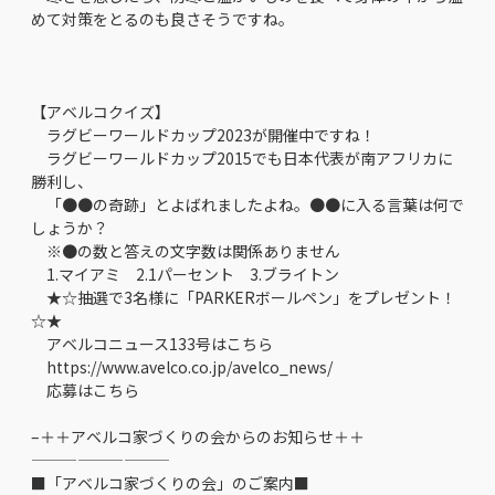
めて対策をとるのも良さそうですね。
【アベルコクイズ】
ラグビーワールドカップ2023が開催中ですね！
ラグビーワールドカップ2015でも日本代表が南アフリカに
勝利し、
「●●の奇跡」とよばれましたよね。●●に入る言葉は何で
しょうか？
※●の数と答えの文字数は関係ありません
1.マイアミ 2.1パーセント 3.ブライトン
★☆抽選で3名様に「PARKERボールペン」をプレゼント！
☆★
アベルコニュース133号はこちら
https://www.avelco.co.jp/avelco_news/
応募はこちら
–＋＋アベルコ家づくりの会からのお知らせ＋＋
—————————
■「アベルコ家づくりの会」のご案内■