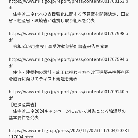
https://www.mlit.go.jp/report/press/content/001708153.p
df
住宅省エネ化への支援強化に関する予算案を閣議決定、国交
省・経産省・環境省が連携し取り組みを発表
https://www.mlit.go.jp/report/press/content/001707998.p
df
令和5年9月建設工事受注動態統計調査報告を発表
https://www.mlit.go.jp/report/press/content/001707594.p
df
住宅・建築物の設計・施工に携わる方へ改正建築基準等を円
滑施行に向けてテキスト発送を発表
https://www.mlit.go.jp/report/press/content/001709240.p
df
【経済産業省】
住宅省エネ2024キャンペーンにおいて対象となる給湯器の
基本要件を発表
https://www.meti.go.jp/press/2023/11/20231117004/20231
117004.html