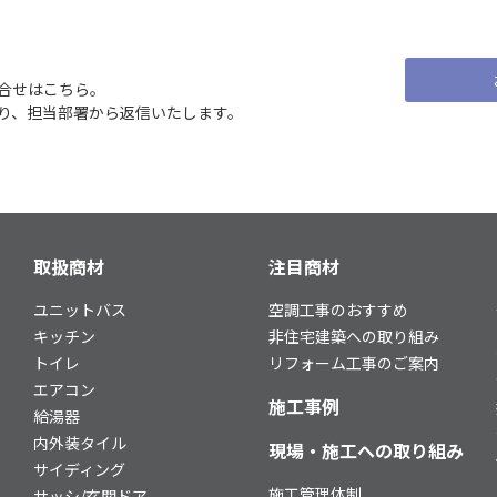
合せはこちら。
り、担当部署から返信いたします。
取扱商材
注目商材
ユニットバス
空調工事のおすすめ
事
キッチン
非住宅建築への取り組み
トイレ
リフォーム工事のご案内
エアコン
施工事例
給湯器
内外装タイル
現場・施工への取り組み
サイディング
施工管理体制
サッシ/玄関ドア