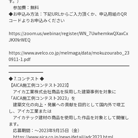
す。）
参加費：無料
◆お申込み方法：下記URLからご入力頂くか、申込用紙のQR
コードよりお申込みください
https://zoom.us/webinar/register/WN_7UwhemkwQXaxCx
JKXNrWEQ
https://www.avelco.co.jp/melmaga/data/mokuzourabo_23
0911-1.pdf
━━━━━━━━━━━━━━━━━━━━━━━━━━━━
━━━━━━━━
◆ 7.コンテスト ◆
【AICA施工例コンテスト2023】
アイカ工業株式会社商品を採用した建築事例を対象に
「AICA施工例コンテスト2023」を
建築文化の向上・発展への貢献を目的として国内外で竣工
し、アイカ工業または
アイカテック建材の商品を使用した作品を対象として開催し
ます。
応募期間：～2023年9月15日（金）
https://www.aica.co.jp/news/detail/adc2023.html