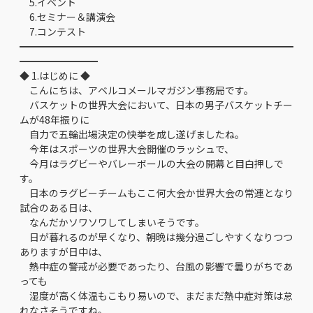
5.イベント
6.セミナー＆講演会
7.コンテスト
━━━━━━━━━━━━━━━━━━━━━━━━━━━━
━━━━━━━━
◆ 1.はじめに ◆
こんにちは、アベルコメールマガジン事務局です。
バスケットの世界大会において、日本の男子バスケットチー
ムが48年振りに
自力で五輪出場決定の快挙を成し遂げましたね。
今年はスポーツの世界大会開催のラッシュで、
今月はラグビーやバレーボールの大会の開幕と目白押しで
す。
日本のラグビーチームもここ何大会か世界大会の常連となり
試合のある日は、
なんだかソワソワしてしまいそうです。
日が暮れるのが早くなり、朝晩は幾分過ごしやすくなりつつ
ありますが日中は、
熱中症の警戒が必要であったり、台風の影響で曇りがちであ
っても
湿度が高く体温もこもり易いので、まだまだ熱中症対策は怠
れなさそうですね。