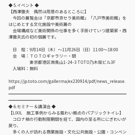
◆ 5.イベント ◆
【西澤徹夫 偶然は用意のあるところに】
今回の展覧会は「京都市京セラ美術館」「八戸市美術館」を
はじめとする文化施設や美術展の
会場構成など美術関係の仕事を多く手掛けていつ建築家・西
澤徹夫氏の初の個展です。
日 程：9月14日（木）～11月26日（日）11:00～18:00
会 場：ＴＯＴＯギャラリー・間
東京都港区南青山1-24-3 TOTO乃木坂ビル3F
入場料：無料
https://jp.toto.com/gallerma/ex230914/pdf/news_release.
pdf
━━━━━━━━━━━━━━━━━━━━━━━━━━━━
━━━━━━━━
◆ 6.セミナー＆講演会 ◆
【LIXIL 施工事例からみる賑わい拠点のパブリックトイレ】
コロナ禍の行動制限期間を経て、国内の至る所ににぎわいが
戻り、
多くの人が訪れる商業施設・文化公共施設・公園・コンベン