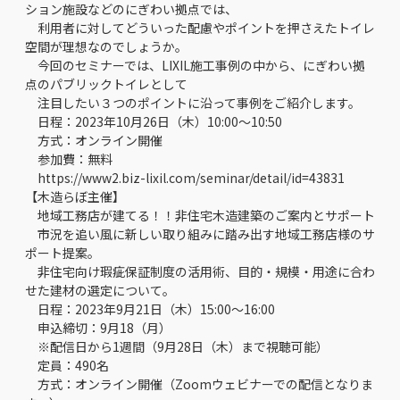
ション施設などのにぎわい拠点では、
利用者に対してどういった配慮やポイントを押さえたトイレ
空間が理想なのでしょうか。
今回のセミナーでは、LIXIL施工事例の中から、にぎわい拠
点のパブリックトイレとして
注目したい３つのポイントに沿って事例をご紹介します。
日程：2023年10月26日（木）10:00～10:50
方式：オンライン開催
参加費：無料
https://www2.biz-lixil.com/seminar/detail/id=43831
【木造らぼ主催】
地域工務店が建てる！！非住宅木造建築のご案内とサポート
市況を追い風に新しい取り組みに踏み出す地域工務店様のサ
ポート提案。
非住宅向け瑕疵保証制度の活用術、目的・規模・用途に合わ
せた建材の選定について。
日程：2023年9月21日（木）15:00～16:00
申込締切：9月18（月）
※配信日から1週間（9月28日（木）まで視聴可能）
定員：490名
方式：オンライン開催（Zoomウェビナーでの配信となりま