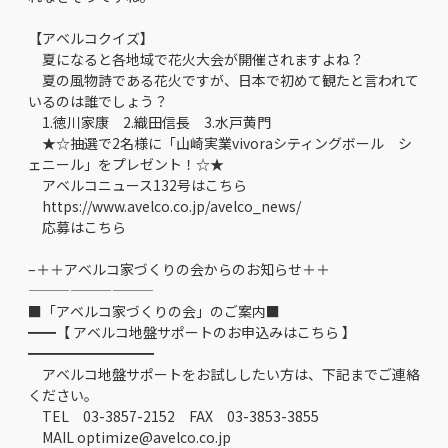
【アベルコクイズ】
夏になると各地域で花火大会が開催されますよね？
夏の風物詩である花火ですが、日本で初めて観たと言われて
いるのは誰でしょう？
1.徳川家康 2.織田信長 3.水戸黄門
★☆抽選で2名様に「山崎実業vivoraシティングボール シ
ェニール」をプレゼント！☆★
アベルコニュース132号はこちら
https://www.avelco.co.jp/avelco_news/
応募はこちら
–＋＋アベルコ家づくりの会からのお知らせ＋＋
—————————
■「アベルコ家づくりの会」のご案内■
━━【 アベルコ地盤サポートのお申込みはこちら 】
━━━━━━━━━
アベルコ地盤サポートをお試ししたい方は、下記までご連絡
ください。
TEL 03-3857-2152 FAX 03-3853-3855
MAIL optimize@avelco.co.jp