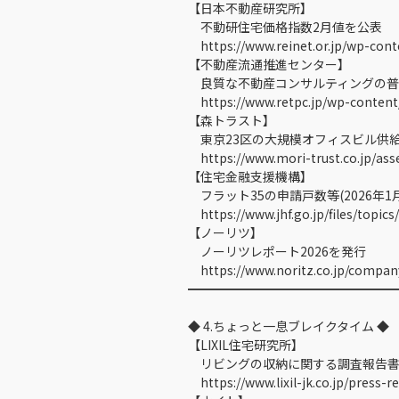
【日本不動産研究所】
不動研住宅価格指数2月値を公表
https://www.reinet.or.jp/wp-cont
【不動産流通推進センター】
良質な不動産コンサルティングの普
https://www.retpc.jp/wp-content
【森トラスト】
東京23区の大規模オフィスビル供給
https://www.mori-trust.co.jp/ass
【住宅金融支援機構】
フラット35の申請戸数等(2026年1
https://www.jhf.go.jp/files/topic
【ノーリツ】
ノーリツレポート2026を発行
https://www.noritz.co.jp/compan
━━━━━━━━━━━━━━━━
◆ 4.ちょっと一息ブレイクタイム ◆
【LIXIL住宅研究所】
リビングの収納に関する調査報告書
https://www.lixil-jk.co.jp/press-r