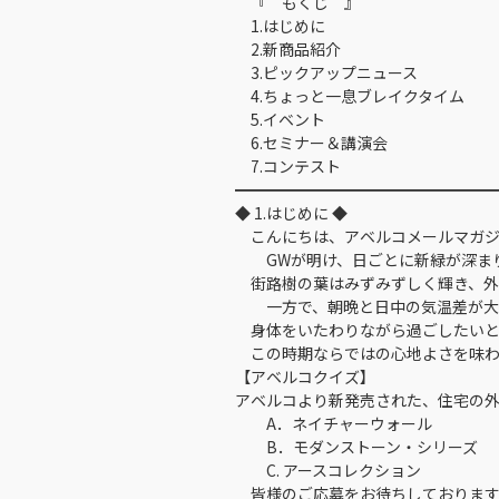
『 もくじ 』
1.はじめに
2.新商品紹介
3.ピックアップニュース
4.ちょっと一息ブレイクタイム
5.イベント
6.セミナー＆講演会
7.コンテスト
━━━━━━━━━━━━━━━━
◆ 1.はじめに ◆
こんにちは、アベルコメールマガジ
GWが明け、日ごとに新緑が深まり
街路樹の葉はみずみずしく輝き、外
一方で、朝晩と日中の気温差が大き
身体をいたわりながら過ごしたいと
この時期ならではの心地よさを味わ
【アベルコクイズ】
アベルコより新発売された、住宅の
A．ネイチャーウォール
B．モダンストーン・シリーズ
C. アースコレクション
皆様のご応募をお待ちしておりま