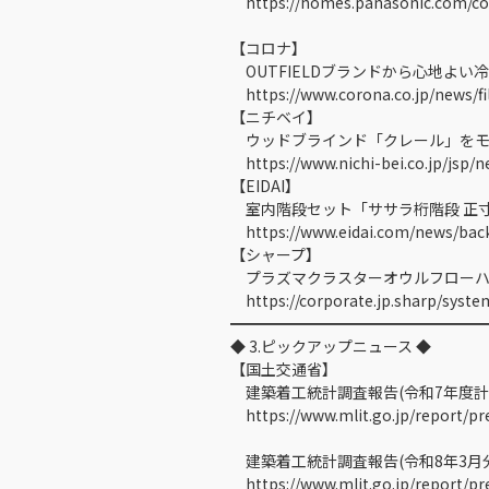
https://homes.panasonic.com/com
【コロナ】
OUTFIELDブランドから心地よい冷
https://www.corona.co.jp/news/f
【ニチベイ】
ウッドブラインド「クレール」をモデ
https://www.nichi-bei.co.jp/jsp/n
【EIDAI】
室内階段セット「ササラ桁階段 正
https://www.eidai.com/news/bac
【シャープ】
プラズマクラスターオウルフローハンデ
https://corporate.jp.sharp/system
━━━━━━━━━━━━━━━━
◆ 3.ピックアップニュース ◆
【国土交通省】
建築着工統計調査報告(令和7年度計
https://www.mlit.go.jp/report/pr
建築着工統計調査報告(令和8年3月
https://www.mlit.go.jp/report/pr