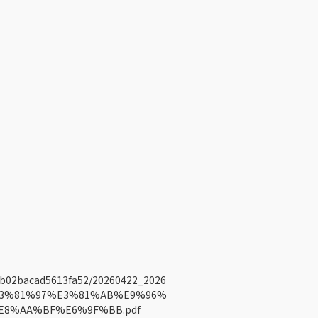
dab02bacad5613fa52/20260422_2026
3%81%97%E3%81%AB%E9%96%
8%AA%BF%E6%9F%BB.pdf