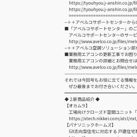
https://tyouhyou.j-anshin.co.jp/fi
https://tyouhyou.j-anshin.co.jp/f
============================
–＋＋アベルコサポートセンターから
■「アベルコサポートセンター」のご
アベルコサポートセンターのサービ
http://www.avelco.co.jp/files/me
–＋＋アベルコ空調ソリューション部
■業務用エアコンの更新工事でお困
業務用エアコンの詳細とお問合せは
http://www.avelco.co.jp/files/me
—————————————————————
それでは今回号もお役に立てる情報
ぜひ最後までお付き合いください
━━━━━━━━━━━━━━━━
◆ 2.新商品紹介 ◆
【オカムラ】
工場向けクローズド空間ユニット「Li
https://xtech.nikkei.com/atcl/nx
【パナソニックホームズ】
GX志向型住宅に対応する 戸建住宅商