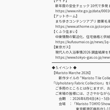
【ナイト】
新年度の安全チェック 10代で多発
https://www.nite.go.jp/data/0001
【アットホーム】
まち歩きコンテンツアプリ 膝栗毛 
https://www.athome.co.jp/corpor
【くふう住まい】
中東情勢の緊迫化、住宅価格と供給
https://kufusumai.co.jp/news/1q-
【東京ガス】
現代人の入浴事情2026 調査結果を
https://www.tokyo-gas.co.jp/new
━━━━━━━━━━━━━━━
◆ 5.イベント ◆
【Maristo Marche 2026】
新作タイルの “Maristo Tile Co
「Upholstery Fabric Co
ご多用のところとは存じますが、お
ご来場の皆様には、ささやかながら
会期 ：2026年6月4日(木)・5日(金)1
会場 ：「Maristo TOKYO Sho
東京都港区麻布台1-11-9 B