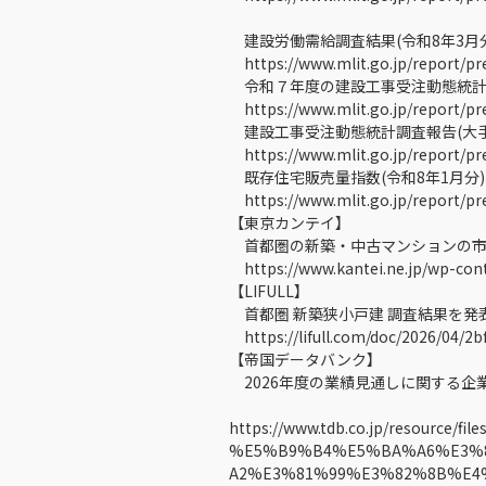
建設労働需給調査結果(令和8年3月
https://www.mlit.go.jp/report/pr
令和７年度の建設工事受注動態統計調
https://www.mlit.go.jp/report/pr
建設工事受注動態統計調査報告(大手5
https://www.mlit.go.jp/report/pr
既存住宅販売量指数(令和8年1月分
https://www.mlit.go.jp/report/pr
【東京カンテイ】
首都圏の新築・中古マンションの市場動
https://www.kantei.ne.jp/wp-con
【LIFULL】
首都圏 新築狭小戸建 調査結果を発
https://lifull.com/doc/2026/04/2
【帝国データバンク】
2026年度の業績見通しに関する企
https://www.tdb.co.jp/resource/
%E5%B9%B4%E5%BA%A6%E3%
A2%E3%81%99%E3%82%8B%E4