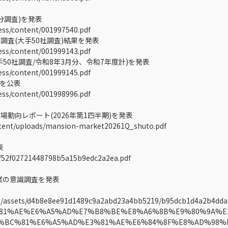
分調査)を発表
ess/content/001997540.pdf
査(大手50社調査)結果を発表
ess/content/001999143.pdf
0社調査/令和8年3月分、令和7年度計)を発表
ess/content/001999145.pdf
)を公表
ess/content/001998996.pdf
向レポート(2026年第1四半期)を発表
tent/uploads/mansion-market20261Q_shuto.pdf
表
bf52f02721448798b5a15b9edc2a2ea.pdf
業の意識調査を発表
files/assets/d4b8e8ee91d1489c9a2abd23a4bb5219/b95dcb1d4a2b4d
81%AE%E6%A5%AD%E7%B8%BE%E8%A6%8B%E9%80%9A%E
%BC%81%E6%A5%AD%E3%81%AE%E6%84%8F%E8%AD%98%E