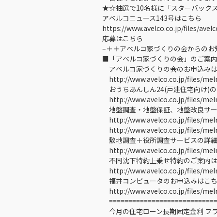
★☆抽選で10名様に「スターバックス
アベルコニュース143号はこちら
https://www.avelco.co.jp/files/ave
応募はこちら
–＋＋アベルコ家づくりの会からのお
■「アベルコ家づくりの会」のご案内
アベルコ家づくりの会のお申込みは
http://www.avelco.co.jp/files/mel
おうちあんしん24(戸建住宅向け)
http://www.avelco.co.jp/files/me
地盤調査・地盤保証、地盤改良サー
http://www.avelco.co.jp/files/me
http://www.avelco.co.jp/files/me
敷地調査＋役所調査サービスの詳細
http://www.avelco.co.jp/files/me
不同沈下特約上乗せ特約のご案内は
http://www.avelco.co.jp/files/me
福井コンピュータのお申込みはこ
http://www.avelco.co.jp/files/mel
============================
今月の住宅ローン長期固定金