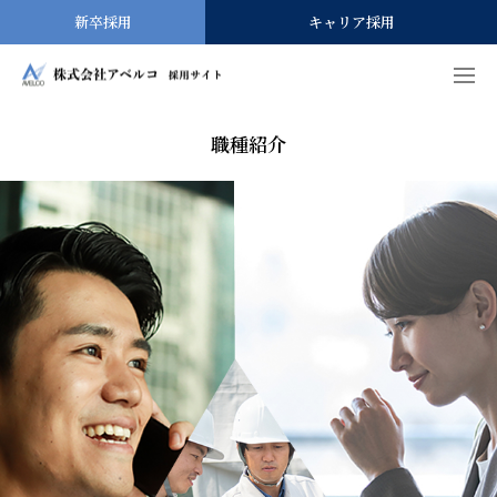
新卒採用
キャリア採用
会社を知る
職種紹介
仕事を知る
人を知る
働く環境を知る
募集要項･応募